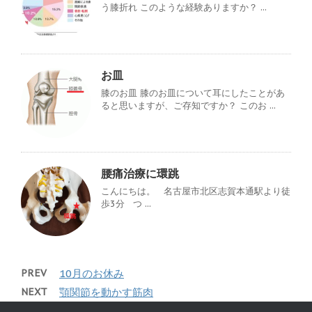
う膝折れ このような経験ありますか？ ...
お皿
膝のお皿 膝のお皿について耳にしたことがあ
ると思いますが、ご存知ですか？ このお ...
腰痛治療に環跳
こんにちは。 名古屋市北区志賀本通駅より徒
歩3分 つ ...
PREV
10月のお休み
NEXT
顎関節を動かす筋肉