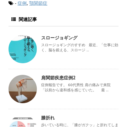
-
症例
,
顎関節症
関連記事
スロージョギング
スロージョギングのすすめ 最近、「仕事に効
く、脳を鍛える、スロージ ...
肩関節疾患症例2
症例報告です。 60代男性 肩の痛みで来院
「以前から違和感を感じていた。 最 ...
膝折れ
歩いている時に、「膝がガクッ」と折れてしま