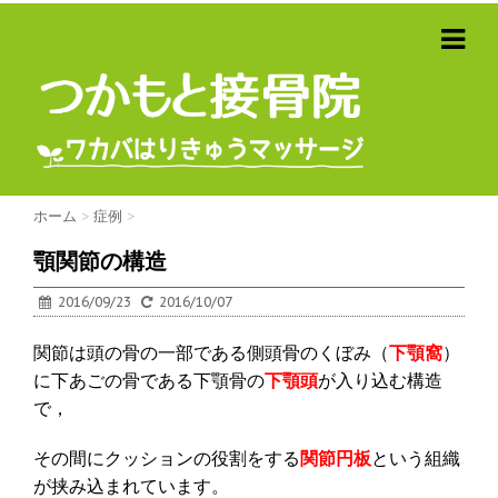
ホーム
>
症例
>
顎関節の構造
2016/09/23
2016/10/07
関節は頭の骨の一部である側頭骨のくぼみ（
下顎窩
）
に下あごの骨である下顎骨の
下顎頭
が入り込む構造
で，
その間にクッションの役割をする
関節円板
という組織
が挟み込まれています。